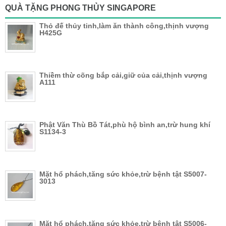
QUÀ TẶNG PHONG THỦY SINGAPORE
Thỏ đế thủy tinh,làm ăn thành công,thịnh vượng
H425G
Thiềm thừ cõng bắp cải,giữ của cải,thịnh vượng
A111
Phật Văn Thù Bồ Tát,phù hộ bình an,trừ hung khí
S1134-3
Mặt hổ phách,tăng sức khỏe,trừ bệnh tật S5007-
3013
Mặt hổ phách,tăng sức khỏe,trừ bệnh tật S5006-