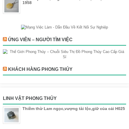
1958
ỨNG VIÊN – NGƯỜI TÌM VIỆC
KHÁCH HÀNG PHONG THỦY
LINH VẬT PHONG THỦY
Thiềm thừ Lam ngọc,vượng tài lộc,giữ của cải H025