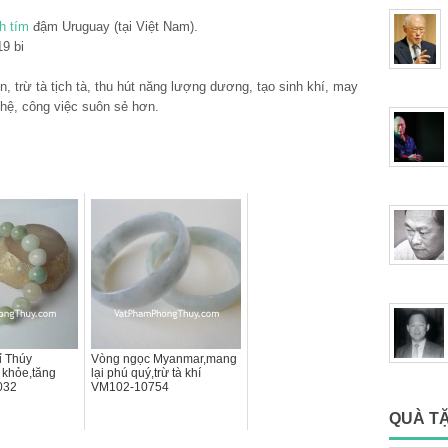
h tím
đậm Uruguay (tại Việt Nam).
19 bi
, trừ tà tịch tà, thu hút năng lượng dương, tạo sinh khí, may
 hệ, công việc suôn sẻ hơn.
ỉ Thúy
Vòng ngọc Myanmar,mang
c khỏe,tăng
lại phú quý,trừ tà khí
032
VM102-10754
QUÀ T