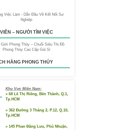
VIÊN – NGƯỜI TÌM VIỆC
CH HÀNG PHONG THỦY
Khu Vực Miền Nam:
» 68 Lê Thị Riêng, Bến Thành, Q.1,
Tp.HCM
» 362 Đường 3 Tháng 2, P.12, Q.10,
Tp.HCM
» 145 Phan Đăng Lưu, Phú Nhuận,