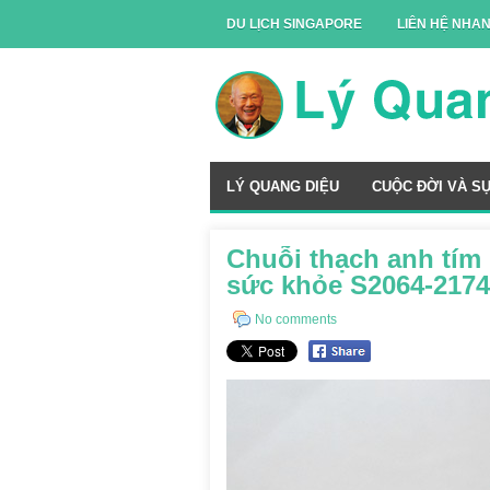
DU LỊCH SINGAPORE
LIÊN HỆ NHA
LÝ QUANG DIỆU
CUỘC ĐỜI VÀ S
Chuỗi thạch anh tím
sức khỏe S2064-2174
No comments