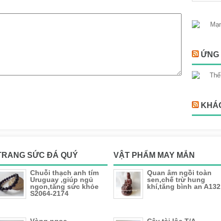
ỨNG 
KHÁ
TRANG SỨC ĐÁ QUÝ
VẬT PHẨM MAY MẮN
Chuỗi thạch anh tím
Quan âm ngồi toàn
Uruguay ,giúp ngủ
sen,chế trừ hung
ngon,tăng sức khỏe
khí,tăng bình an A132
S2064-2174