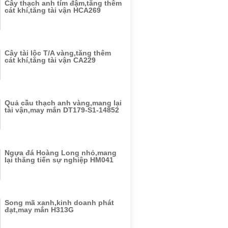
Cây thạch anh tím đậm,tăng thêm
cát khí,tăng tài vận HCA269
Cây tài lộc T/A vàng,tăng thêm
cát khí,tăng tài vận CA229
Quả cầu thạch anh vàng,mang lại
tài vận,may mắn DT179-S1-14852
Ngựa đá Hoàng Long nhỏ,mang
lại thăng tiến sự nghiệp HM041
Song mã xanh,kinh doanh phát
đạt,may mắn H313G