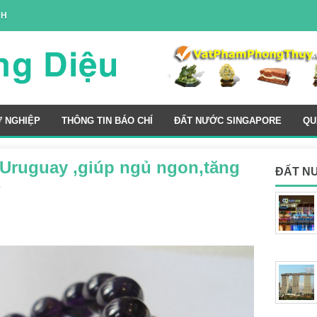
NH
Ự NGHIỆP
THÔNG TIN BÁO CHÍ
ĐẤT NƯỚC SINGAPORE
QU
 Uruguay ,giúp ngủ ngon,tăng
ĐẤT N