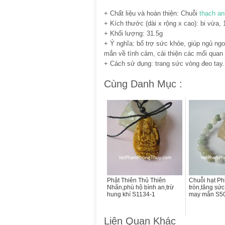
+ Chất liệu và hoàn thiện: Chuỗi
thạch an
+ Kích thước (dài x rộng x cao): bi vừa, 
+ Khối lượng: 31.5g
+ Ý nghĩa: bổ trợ sức khỏe, giúp ngủ ngon
mắn về tình cảm, cải thiện các mối quan
+ Cách sử dụng: trang sức vòng đeo tay.
Cùng Danh Mục :
Phật Thiên Thủ Thiên
Chuỗi hạt Ph
Nhãn,phù hộ bình an,trừ
tròn,tăng sứ
hung khí S1134-1
may mắn S5
Liên Quan Khác