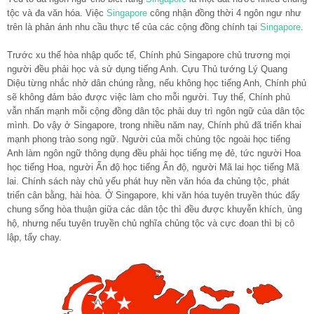
tộc và đa văn hóa. Việc
Singapore
công nhận đồng thời 4 ngôn ngư như
trên là phản ánh nhu cầu thực tế của các cộng đồng chính tại
Singapore
.
Trước xu thế hòa nhập quốc tế, Chính phủ Singapore chủ trương mọi
người đều phải học và sử dụng tiếng Anh. Cựu Thủ tướng Lý Quang
Diệu từng nhắc nhở dân chúng rằng, nếu không học tiếng Anh, Chính phủ
sẽ không đảm bảo được việc làm cho mỗi người. Tuy thế, Chính phủ
vẫn nhấn mạnh mỗi cộng đồng dân tộc phải duy trì ngôn ngữ của dân tộc
mình. Do vậy ở Singapore, trong nhiều năm nay, Chính phủ đã triển khai
mạnh phong trào song ngữ. Người của mỗi chủng tộc ngoài học tiếng
Anh làm ngôn ngữ thông dụng đều phải học tiếng mẹ đẻ, tức người Hoa
học tiếng Hoa, người Ấn độ học tiếng Ấn độ, người Mã lai học tiếng Mã
lai. Chính sách này chủ yếu phát huy nền văn hóa đa chủng tộc, phát
triển cân bằng, hài hòa. Ở Singapore, khi văn hóa tuyên truyền thúc đẩy
chung sống hòa thuận giữa các dân tộc thì đều được khuyễn khích, ủng
hộ, nhưng nếu tuyên truyền chủ nghĩa chủng tộc và cực đoan thì bị cô
lập, tẩy chay.