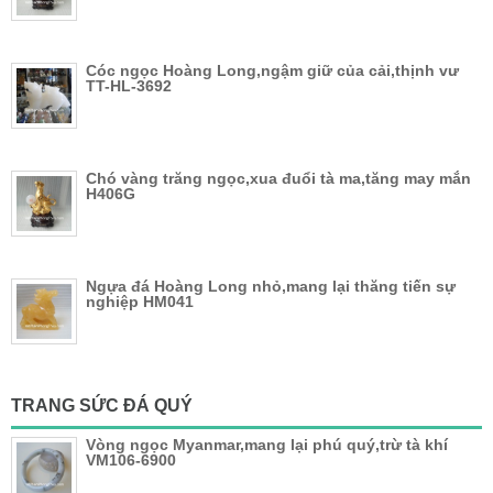
Cóc ngọc Hoàng Long,ngậm giữ của cải,thịnh vư
TT-HL-3692
Chó vàng trăng ngọc,xua đuổi tà ma,tăng may mắn
H406G
Ngựa đá Hoàng Long nhỏ,mang lại thăng tiến sự
nghiệp HM041
TRANG SỨC ĐÁ QUÝ
Vòng ngọc Myanmar,mang lại phú quý,trừ tà khí
VM106-6900