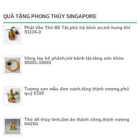
QUÀ TẶNG PHONG THỦY SINGAPORE
Phật Văn Thù Bồ Tát,phù hộ bình an,trừ hung khí
S1134-3
Vòng tay hổ phách,trừ bệnh tật,tăng sức khỏe
S5001-10003
Tượng sen mẫu đơn xanh,tăng thịnh vượng,phú
quý E150
Thỏ đế thủy tinh,làm ăn thành công,thịnh vượng
H425G