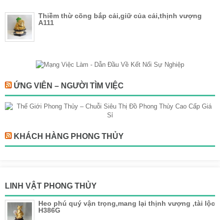
Thiềm thừ cõng bắp cải,giữ của cải,thịnh vượng
A111
ỨNG VIÊN – NGƯỜI TÌM VIỆC
KHÁCH HÀNG PHONG THỦY
LINH VẬT PHONG THỦY
Heo phú quý vận trọng,mang lại thịnh vượng ,tài lộc
H386G