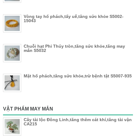
Vòng tay hổ phách,tẩy uế,tăng sức khỏe S5002-
15043
Chuỗi hạt Phỉ Thúy tròn,tăng sức khỏe,tăng may
mắn S5032
Mặt hổ phách,tăng sức khỏe,trừ bệnh tật S5007-935
VẬT PHẨM MAY MẮN
Cây tài lộc Đông Linh,tăng thêm cát khí,tăng tài vận
CA215