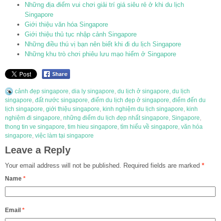
Những địa điểm vui chơi giải trí giá siêu rẻ ở khi du lịch
Singapore
Giới thiệu văn hóa Singapore
Giới thiệu thủ tục nhập cảnh Singapore
Những điều thú vị bạn nên biết khi đi du lịch Singapore
Những khu trò chơi phiêu lưu mạo hiểm ở Singapore
cảnh đẹp singapore
,
dia ly singapore
,
du lịch ở singapore
,
du lịch
singapore
,
đất nước singapore
,
điểm du lịch đẹp ở singapore
,
điểm đến du
lịch singapore
,
giới thiệu singapore
,
kinh nghiệm du lịch singapore
,
kinh
nghiệm đi singapore
,
những điểm du lịch đẹp nhất singapore
,
Singapore
,
thong tin ve singapore
,
tim hieu singapore
,
tìm hiểu về singapore
,
văn hóa
singapore
,
việc làm tại singapore
Leave a Reply
Your email address will not be published.
Required fields are marked
*
Name
*
Email
*