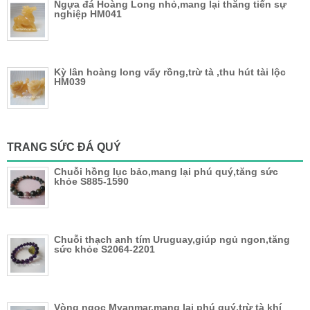
Ngựa đá Hoàng Long nhỏ,mang lại thăng tiến sự
nghiệp HM041
Kỳ lân hoàng long vẩy rồng,trừ tà ,thu hút tài lộc
HM039
TRANG SỨC ĐÁ QUÝ
Chuỗi hồng lục bảo,mang lại phú quý,tăng sức
khỏe S885-1590
Chuỗi thạch anh tím Uruguay,giúp ngủ ngon,tăng
sức khỏe S2064-2201
Vòng ngọc Myanmar,mang lại phú quý,trừ tà khí