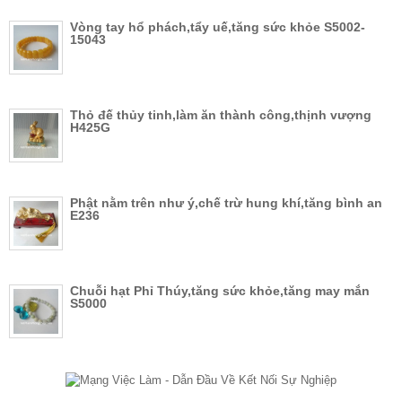
Vòng tay hổ phách,tẩy uế,tăng sức khỏe S5002-
15043
Thỏ đế thủy tinh,làm ăn thành công,thịnh vượng
H425G
Phật nằm trên như ý,chế trừ hung khí,tăng bình an
E236
Chuỗi hạt Phỉ Thúy,tăng sức khỏe,tăng may mắn
S5000