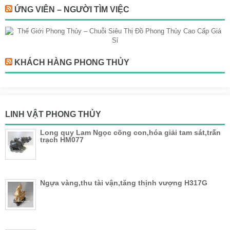
ỨNG VIÊN – NGƯỜI TÌM VIỆC
KHÁCH HÀNG PHONG THỦY
LINH VẬT PHONG THỦY
Long quy Lam Ngọc cõng con,hóa giải tam sát,trấn
trạch HM077
Ngựa vàng,thu tài vận,tăng thịnh vượng H317G