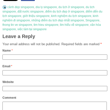
cảnh đẹp singapore
,
dia ly singapore
,
du lịch ở singapore
,
du lịch
singapore
,
đất nước singapore
,
điểm du lịch đẹp ở singapore
,
điểm đến du
lịch singapore
,
giới thiệu singapore
,
kinh nghiệm du lịch singapore
,
kinh
nghiệm đi singapore
,
những điểm du lịch đẹp nhất singapore
,
Singapore
,
thong tin ve singapore
,
tim hieu singapore
,
tìm hiểu về singapore
,
văn hóa
singapore
,
việc làm tại singapore
Leave a Reply
Your email address will not be published.
Required fields are marked
*
Name
*
Email
*
Website
Comment