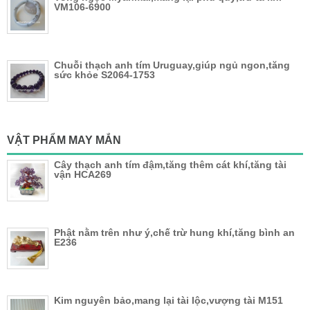
VM106-6900
Chuỗi thạch anh tím Uruguay,giúp ngủ ngon,tăng
sức khỏe S2064-1753
VẬT PHẨM MAY MẮN
Cây thạch anh tím đậm,tăng thêm cát khí,tăng tài
vận HCA269
Phật nằm trên như ý,chế trừ hung khí,tăng bình an
E236
Kim nguyên bảo,mang lại tài lộc,vượng tài M151