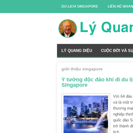
DU LỊCH SINGAPORE
LIÊN HỆ NHA
LÝ QUANG DIỆU
CUỘC ĐỜI VÀ S
giới thiệu singapore
Ý tưởng độc đáo khi đi du l
Singapore
Với 64 đảo
và là một t
thương mại
nghiệp thị
quốc đảo S
trở thành đ
lịch