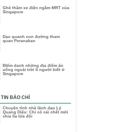
Ghé thăm xe điện ngầm MRT của
Singapore
Dạo quanh con đường tham
quan Peranakan
ĐIểm danh những địa điểm ăn
uống ngoài trời ít người biết ở
Singapore
TIN BÁO CHÍ
Chuyện tình nhà lãnh đạo Lý
Quang Diệu: Chỉ có cái chết mới
chia lìa lứa đôi