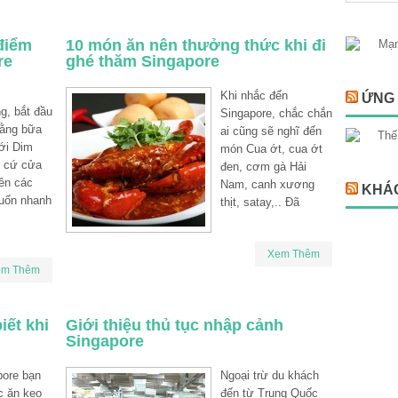
điểm
10 món ăn nên thưởng thức khi đi
re
ghé thăm Singapore
Khi nhắc đến
ỨNG 
g, bắt đầu
Singapore, chắc chắn
bằng bữa
ai cũng sẽ nghĩ đến
ới Dim
món Cua ớt, cua ớt
t cứ cửa
đen, cơm gà Hải
rên các
Nam, canh xương
KHÁ
uốn nhanh
thịt, satay,.. Đã
Xem Thêm
em Thêm
iết khi
Giới thiệu thủ tục nhập cảnh
Singapore
pore bạn
Ngoại trừ du khách
c ăn kẹo
đến từ Trung Quốc