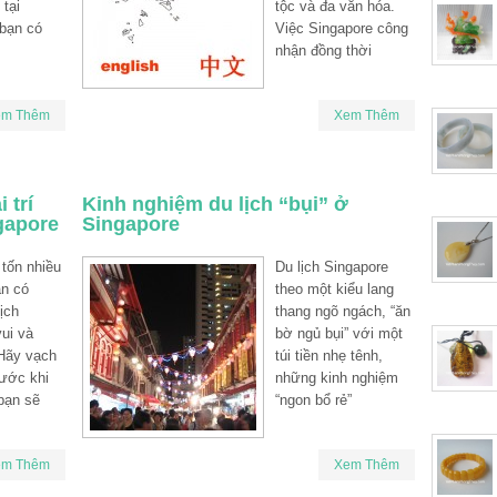
 tại
tộc và đa văn hóa.
 bạn có
Việc Singapore công
nhận đồng thời
em Thêm
Xem Thêm
 trí
Kinh nghiệm du lịch “bụi” ở
ngapore
Singapore
 tốn nhiều
Du lịch Singapore
ẫn có
theo một kiểu lang
ịch
thang ngõ ngách, “ăn
ui và
bờ ngủ bụi” với một
Hãy vạch
túi tiền nhẹ tênh,
rước khi
những kinh nghiệm
bạn sẽ
“ngon bổ rẻ”
em Thêm
Xem Thêm