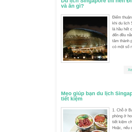
Du lịch Singapore thì nên Đ
và ăn gì?
Điểm thuận 
khi du lịch
là hầu hết 
đến đều nằ
tâm thành 
có một số 
X
Mẹo giúp bạn du lịch Singa
tiết kiệm
1. Chỗ ở B
phòng ở ho
tiết kiệm ch
Hoặc, nếu 