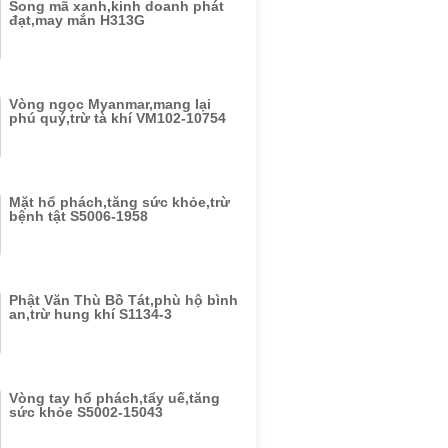
Song mã xanh,kinh doanh phát
đạt,may mắn H313G
Vòng ngọc Myanmar,mang lại
phú quý,trừ tà khí VM102-10754
Mặt hổ phách,tăng sức khỏe,trừ
bệnh tật S5006-1958
Phật Văn Thù Bồ Tát,phù hộ bình
an,trừ hung khí S1134-3
Vòng tay hổ phách,tẩy uế,tăng
sức khỏe S5002-15043