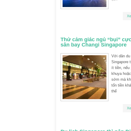
X
Thử cảm giác ngủ “bụi” cực
sân bay Changi Singapore
Với dân du 
Singapore t
ít tiền, nếu
khuya hoặc
sớm mà kh
tốn tiền kh
thể
X