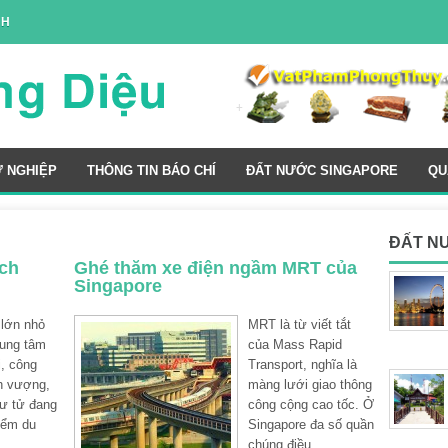
NH
Ự NGHIỆP
THÔNG TIN BÁO CHÍ
ĐẤT NƯỚC SINGAPORE
QU
ĐẤT N
ịch
Ghé thăm xe điện ngầm MRT của
Singapore
 lớn nhỏ
MRT là từ viết tắt
rung tâm
của Mass Rapid
, công
Transport, nghĩa là
nh vượng,
màng lưới giao thông
ư tử đang
công cộng cao tốc. Ở
iểm du
Singapore đa số quần
chúng điều