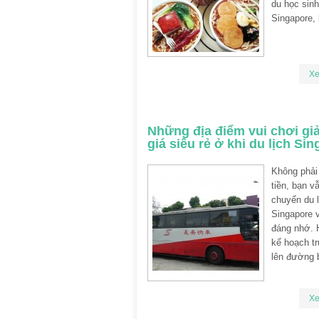
du học sinh
Singapore,
X
Những địa điểm vui chơi giải
giá siêu rẻ ở khi du lịch Si
Không phải
tiền, bạn v
chuyến du l
Singapore v
đáng nhớ. 
kế hoạch t
lên đường 
X