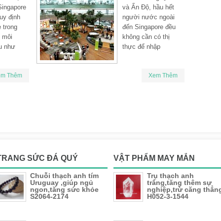
Singapore
và Ấn Độ, hầu hết
uy định
người nước ngoài
e trong
đến Singapore đều
ệ môi
không cần có thị
u như
thực để nhập
em Thêm
Xem Thêm
TRANG SỨC ĐÁ QUÝ
VẬT PHẨM MAY MẮN
Chuỗi thạch anh tím
Trụ thạch anh
Uruguay ,giúp ngủ
trắng,tăng thêm sự
ngon,tăng sức khỏe
nghiệp,trừ căng thẳn
S2064-2174
H052-3-1544