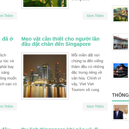
em Thêm
Xem Thêm
 đã ở
Mẹo vặt cần thiết cho người lần
đầu đặt chân đến Singapore
lịch
Mỗi miền đất nơi
ự túc và
chúng ta đến viếng
 phải bay
thăm đều có những
 sáng
đặc trưng riêng về
ông muốn
văn hóa. Chính vì
ách sạn có
vậy, Viet Viet
Tourism sẽ cung
THÔNG 
em Thêm
Xem Thêm