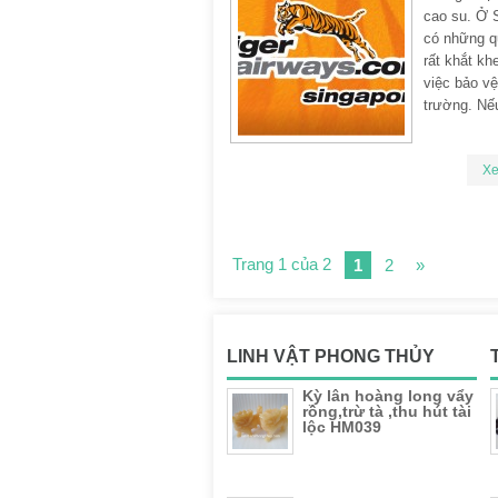
cao su. Ở 
có những q
rất khắt kh
việc bảo v
trường. Nế
X
Trang 1 của 2
1
2
»
LINH VẬT PHONG THỦY
Kỳ lân hoàng long vẩy
rồng,trừ tà ,thu hút tài
lộc HM039