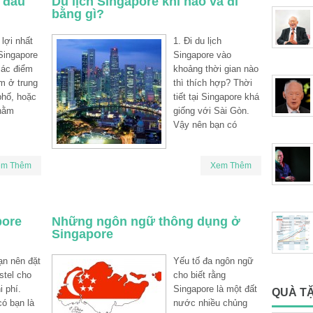
i đâu
Du lịch Singapore khi nào và đi
bằng gì?
lợi nhất
1. Đi du lịch
 Singapore
Singapore vào
các điểm
khoảng thời gian nào
m ở trung
thì thích hợp? Thời
phố, hoặc
tiết tại Singapore khá
nằm
giống với Sài Gòn.
Vậy nên bạn có
em Thêm
Xem Thêm
pore
Những ngôn ngữ thông dụng ở
Singapore
ạn nên đặt
Yếu tố đa ngôn ngữ
stel cho
cho biết rằng
i phí.
Singapore là một đất
QUÀ T
có bạn là
nước nhiều chủng