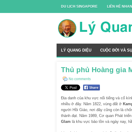
DU LỊCH SINGAPORE
LIÊN HỆ NHA
LÝ QUANG DIỆU
CUỘC ĐỜI VÀ S
Thủ phủ Hoàng gia M
No comments
Địa danh của khu vực nổi tiếng và cổ kí
nhiều ở đây. Năm 1822, vùng đất ở
Kam
người Hồi Giáo, nơi đây cũng còn là chốn
thành đạt. Năm 1989, Cơ quan Phát triển
Glam
là khu vực bảo tồn và ngày nay, hầ