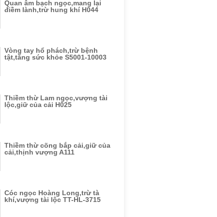
Quan âm bạch ngọc,mang lại
điềm lành,trừ hung khí H044
Vòng tay hổ phách,trừ bệnh
tật,tăng sức khỏe S5001-10003
Thiềm thừ Lam ngọc,vượng tài
lộc,giữ của cải H025
Thiềm thừ cõng bắp cải,giữ của
cải,thịnh vượng A111
Cóc ngọc Hoàng Long,trừ tà
khí,vượng tài lộc TT-HL-3715