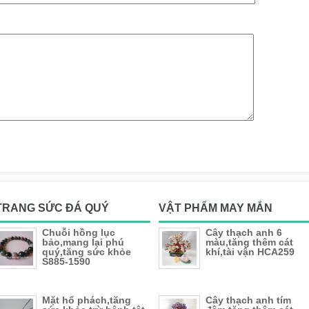
TRANG SỨC ĐÁ QUÝ
VẬT PHẨM MAY MẮN
Chuỗi hồng lục
Cây thạch anh 6
bảo,mang lại phú
màu,tăng thêm cát
quý,tăng sức khỏe
khí,tài vận HCA259
S885-1590
Mặt hổ phách,tăng
Cây thạch anh tím