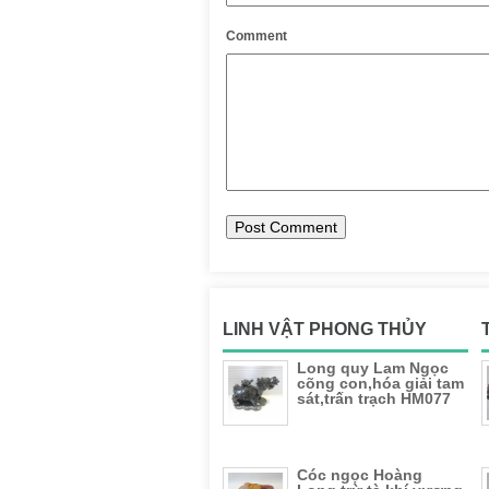
Comment
LINH VẬT PHONG THỦY
Long quy Lam Ngọc
cõng con,hóa giải tam
sát,trấn trạch HM077
Cóc ngọc Hoàng