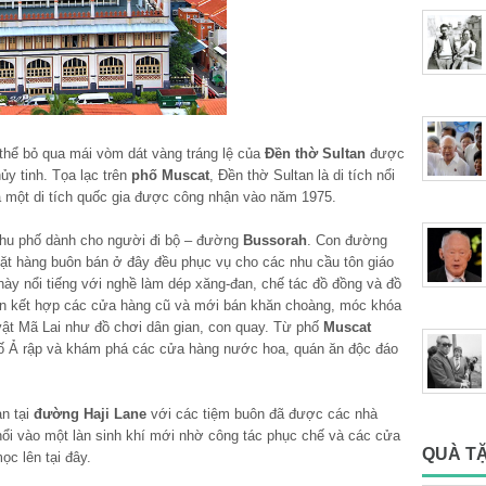
thể bỏ qua mái vòm dát vàng tráng lệ của
Đền thờ Sultan
được
hủy tinh. Tọa lạc trên
phố Muscat
, Đền thờ Sultan là di tích nổi
à một di tích quốc gia được công nhận vào năm 1975.
khu phố dành cho người đi bộ – đường
Bussorah
. Con đường
t hàng buôn bán ở đây đều phục vụ cho các nhu cầu tôn giáo
này nổi tiếng với nghề làm dép xăng-đan, chế tác đồ đồng và đồ
ian kết hợp các cửa hàng cũ và mới bán khăn choàng, móc khóa
 vật Mã Lai như đồ chơi dân gian, con quay. Từ phố
Muscat
phố Ả rập và khám phá các cửa hàng nước hoa, quán ăn độc đáo
ạn tại
đường Haji Lane
với các tiệm buôn đã được các nhà
hổi vào một làn sinh khí mới nhờ công tác phục chế và các cửa
QUÀ T
c lên tại đây.