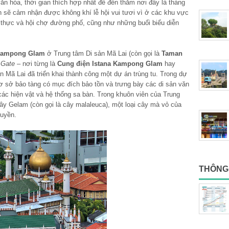
ăn hóa, thời gian thích hợp nhất để đến thăm nơi đây là tháng
 sẽ cảm nhận được không khí lễ hội vui tươi vì ở các khu vực
 thực và hội chợ đường phố, cũng như những buổi biểu diễn
ampong Glam
ở Trung tâm Di sản Mã Lai (còn gọi là
Taman
 Gate
– nơi từng là
Cung điện Istana Kampong Glam
hay
 Mã Lai đã triển khai thành công một dự án trùng tu. Trong dự
ơ sở bảo tàng có mục đích bảo tồn và trưng bày các di sản văn
ác hiện vật và hệ thống sa bàn. Trong khuôn viên của Trung
ây Gelam (còn gọi là cây malaleuca), một loại cây mà vỏ của
huyền.
THÔNG 