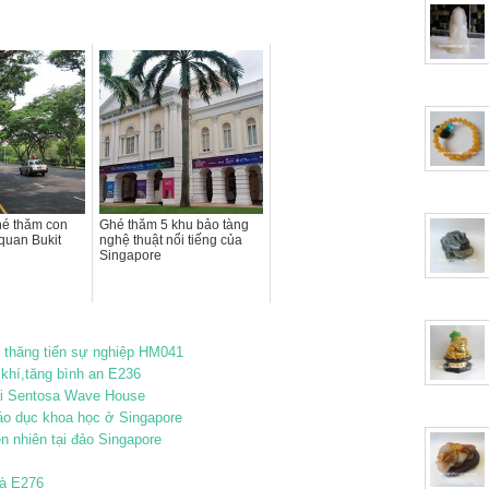
hé thăm con
Ghé thăm 5 khu bảo tàng
quan Bukit
nghệ thuật nổi tiếng của
Singapore
 thăng tiến sự nghiệp HM041
 khí,tăng bình an E236
tại Sentosa Wave House
áo dục khoa học ở Singapore
ên nhiên tại đảo Singapore
tà E276