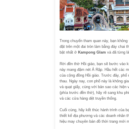
Trong chuyến tham quan này, bạn không 
đặt trên một đai tròn làm bằng đáy chai t
bật nhất ở
Kampong Glam
và đã từng l
Rời đền thờ Hồi giáo, bạn sẽ bước vào 
này mang đậm nét Ả Rập. Hầu hết các mặ
của cộng đồng Hồi giáo. Trước đây, phố 
thau. Ngày nay, con phố này là không g
và quạt giấy, cùng với bản sao các hiện
(phía trước đền thờ), hãy rẽ sang khu 
và các cửa hàng dệt truyền thống.
Cuối cùng, hãy kết thúc hành trình của b
thiết kế địa phương và các doanh nhân t
hiệu may chuyên bán đồ thời trang mới mọ