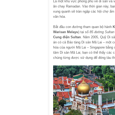
Là một khu vực phong phú về di sản và v
ăn chay Ramadan. Vào thời gian này, bạn
xung quanh sẽ tràn ngập các hội chợ ẩm
văn hóa.
Bắt đầu con đường tham quan bộ hành
K
Warisan Melayu
) tại số
85 đường Sultan
Cung điện Sultan
. Năm 2005, Quỹ Di sản
án có cả Bảo tàng Di sản Mã Lai – một c
hóa của người Mã Lai – Singapore bằng c
tâm Di sản Mã Lai, bạn có thể thấy các c
chúng từng được sử dụng để đóng tàu t