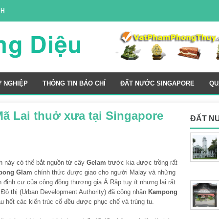
NH
Ự NGHIỆP
THÔNG TIN BÁO CHÍ
ĐẤT NƯỚC SINGAPORE
QU
ã Lai thuở xưa tại Singapore
ĐẤT N
nh này có thể bắt nguồn từ cây
Gelam
trước kia được trồng rất
pong Glam
chính thức được giao cho người Malay và những
 định cư của cộng đồng thương gia Ả Rập tuy ít nhưng lại rất
 Đô thị (Urban Development Authority) đã công nhận
Kampong
u hết các kiến trúc cổ đều được phục chế và trùng tu.