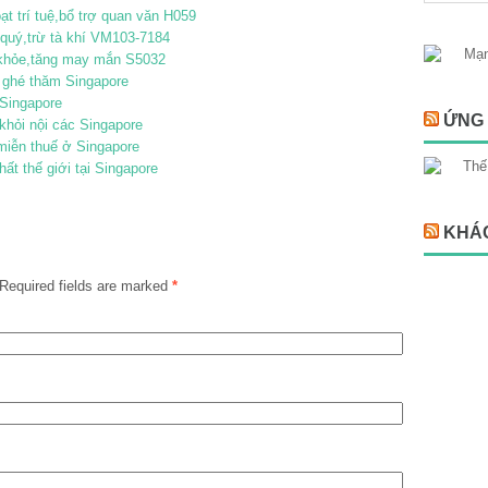
 trí tuệ,bổ trợ quan văn H059
quý,trừ tà khí VM103-7184
c khỏe,tăng may mắn S5032
 ghé thăm Singapore
Singapore
ỨNG 
khỏi nội các Singapore
miễn thuế ở Singapore
ất thế giới tại Singapore
KHÁ
Required fields are marked
*