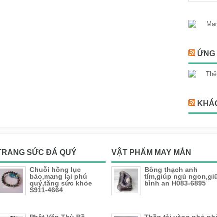
ỨNG 
KHÁ
TRANG SỨC ĐÁ QUÝ
VẬT PHẨM MAY MẮN
Chuỗi hồng lục
Bông thạch anh
bảo,mang lại phú
tím,giúp ngủ ngon,gi
quý,tăng sức khỏe
bình an H083-6895
S911-4664