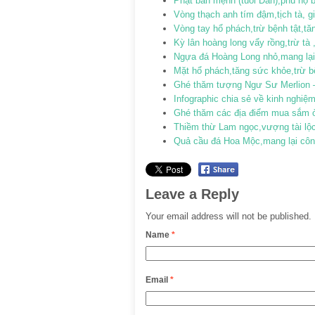
Phật bản mệnh (tuổi Dần),phù hộ b
Vòng thạch anh tím đậm,tịch tà, 
Vòng tay hổ phách,trừ bệnh tật,t
Kỳ lân hoàng long vẩy rồng,trừ tà 
Ngựa đá Hoàng Long nhỏ,mang lại
Mặt hổ phách,tăng sức khỏe,trừ b
Ghé thăm tượng Ngư Sư Merlion 
Infographic chia sẻ về kinh nghiệm
Ghé thăm các địa điểm mua sắm 
Thiềm thừ Lam ngọc,vượng tài lộc
Quả cầu đá Hoa Mộc,mang lại côn
Leave a Reply
Your email address will not be published.
Name
*
Email
*