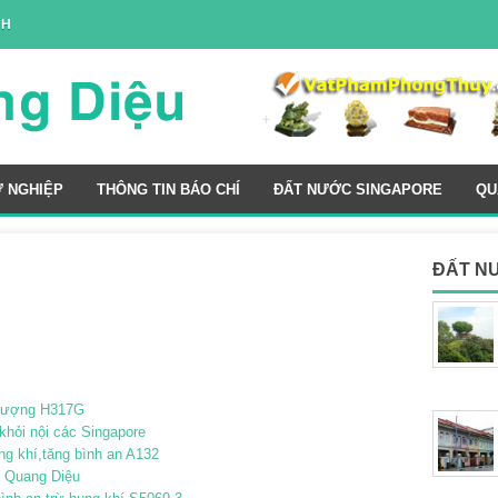
NH
Ự NGHIỆP
THÔNG TIN BÁO CHÍ
ĐẤT NƯỚC SINGAPORE
QU
ĐẤT N
h vượng H317G
khỏi nội các Singapore
ng khí,tăng bình an A132
ý Quang Diệu