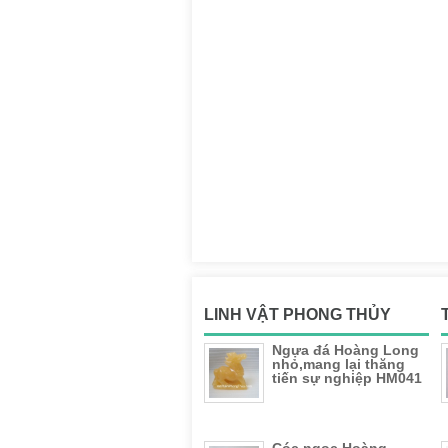
LINH VẬT PHONG THỦY
Ngựa đá Hoàng Long
nhỏ,mang lại thăng
tiến sự nghiệp HM041