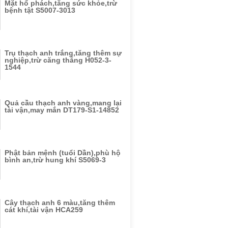
Mặt hổ phách,tăng sức khỏe,trừ
bệnh tật S5007-3013
Trụ thạch anh trắng,tăng thêm sự
nghiệp,trừ căng thẳng H052-3-
1544
Quả cầu thạch anh vàng,mang lại
tài vận,may mắn DT179-S1-14852
Phật bản mệnh (tuổi Dần),phù hộ
bình an,trừ hung khí S5069-3
Cây thạch anh 6 màu,tăng thêm
cát khí,tài vận HCA259