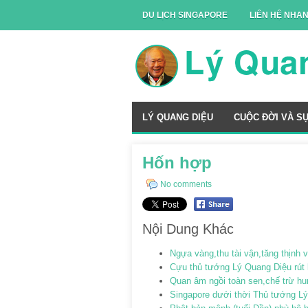
DU LỊCH SINGAPORE
LIÊN HỆ NHA
LÝ QUANG DIỆU
CUỘC ĐỜI VÀ S
Hốn hợp
No comments
Nội Dung Khác
Ngựa vàng,thu tài vận,tăng thịn
Cựu thủ tướng Lý Quang Diệu rút 
Quan âm ngồi toàn sen,chế trừ hu
Singapore dưới thời Thủ tướng L