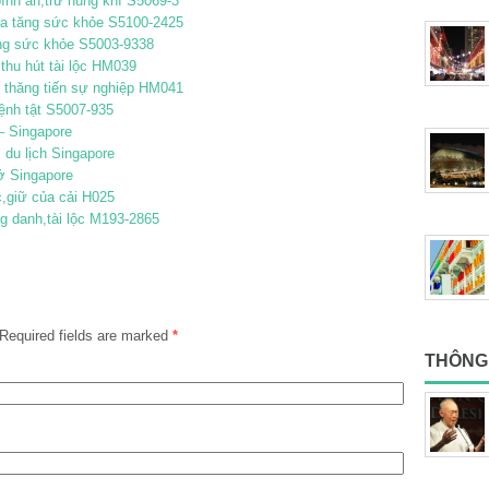
ình an,trừ hung khí S5069-3
gia tăng sức khỏe S5100-2425
ăng sức khỏe S5003-9338
,thu hút tài lộc HM039
 thăng tiến sự nghiệp HM041
ệnh tật S5007-935
– Singapore
 du lịch Singapore
ở Singapore
,giữ của cải H025
g danh,tài lộc M193-2865
Required fields are marked
*
THÔNG 