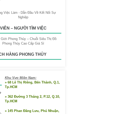
VIÊN – NGƯỜI TÌM VIỆC
CH HÀNG PHONG THỦY
Khu Vực Miền Nam:
» 68 Lê Thị Riêng, Bến Thành, Q.1,
Tp.HCM
ữ
» 362 Đường 3 Tháng 2, P.12, Q.10,
Tp.HCM
» 145 Phan Đăng Lưu, Phú Nhuận,